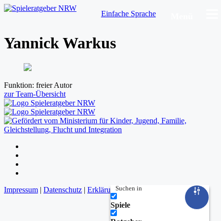
Einfache Sprache
Menü
Yannick Warkus
Funktion:
freier Autor
zur Team-Übersicht
Folgen
Folgen
Folgen
Folgen
Suchen in
Impressum
|
Datenschutz
|
Erklärung zur Barrierefreiheit
Spiele