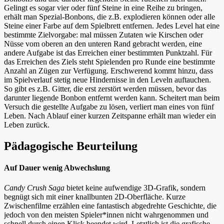
Gelingt es sogar vier oder fünf Steine in eine Reihe zu bringen,
erhält man Spezial-Bonbons, die z.B. explodieren können oder alle
Steine einer Farbe auf dem Spielbrett entfernen. Jedes Level hat eine
bestimmte Zielvorgabe: mal müssen Zutaten wie Kirschen oder
Nüsse vom oberen an den unteren Rand gebracht werden, eine
andere Aufgabe ist das Erreichen einer bestimmten Punktzahl. Für
das Erreichen des Ziels steht Spielenden pro Runde eine bestimmte
Anzahl an Zügen zur Verfügung. Erschwerend kommt hinzu, dass
im Spielverlauf stetig neue Hindernisse in den Leveln auftauchen.
So gibt es z.B. Gitter, die erst zerstört werden müssen, bevor das
darunter liegende Bonbon entfernt werden kann. Scheitert man beim
Versuch die gestellte Aufgabe zu lösen, verliert man eines von fünf
Leben. Nach Ablauf einer kurzen Zeitspanne erhält man wieder ein
Leben zurück.
Pädagogische Beurteilung
Auf Dauer wenig Abwechslung
Candy Crush Saga
bietet keine aufwendige 3D-Grafik, sondern
begnügt sich mit einer knallbunten 2D-Oberfläche. Kurze
Zwischenfilme erzählen eine fantastisch abgedrehte Geschichte, die
jedoch von den meisten Spieler*innen nicht wahrgenommen und
schnell durch einen Klick beendet wird. Letztlich ist die grafische