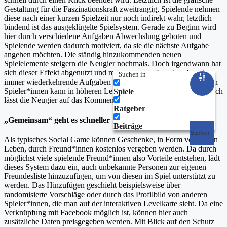
Gestaltung für die Faszinationskraft zweitrangig, Spielende nehmen
diese nach einer kurzen Spielzeit nur noch indirekt wahr, letztlich
bindend ist das ausgeklügelte Spielsystem. Gerade zu Beginn wird
hier durch verschiedene Aufgaben Abwechslung geboten und
Spielende werden dadurch motiviert, da sie die nächste Aufgabe
angehen möchten. Die ständig hinzukommenden neuen
Spielelemente steigern die Neugier nochmals. Doch irgendwann hat
sich dieser Effekt abgenutzt und man muss von Level zu Level
Suchen in
immer wiederkehrende Aufgaben lösen. Der Vergleich mit anderen
Spieler*innen kann in höheren Leveln zwar noch motivieren, jedoch
Spiele
lässt die Neugier auf das Kommende merklich nach.
Ratgeber
„Gemeinsam“ geht es schneller
Beiträge
Suchen
Als typisches Social Game können Geschenke, in Form von neuen
Leben, durch Freund*innen kostenlos vergeben werden. Da durch
möglichst viele spielende Freund*innen also Vorteile entstehen, lädt
dieses System dazu ein, auch unbekannte Personen zur eigenen
Freundesliste hinzuzufügen, um von diesen im Spiel unterstützt zu
werden. Das Hinzufügen geschieht beispielsweise über
randomisierte Vorschläge oder durch das Profilbild von anderen
Spieler*innen, die man auf der interaktiven Levelkarte sieht. Da eine
Verknüpfung mit Facebook möglich ist, können hier auch
zusätzliche Daten preisgegeben werden. Mit Blick auf den Schutz