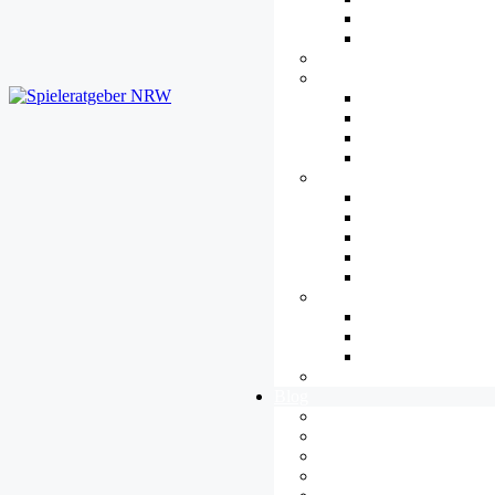
Datenschutz
Urheberrecht
Plattformen
Jugendkultur
Übersicht
eSport
Streaming und Let’
Cosplay
Barrieren
Übersicht
Hören
Verstehen
Sehen
Steuern
Gamespädagogik
Übersicht
Spielend Lernen
Methoden
Tipps
Blog
Alle Artikel
Allgemeines
Diversität
Ethik & Moral