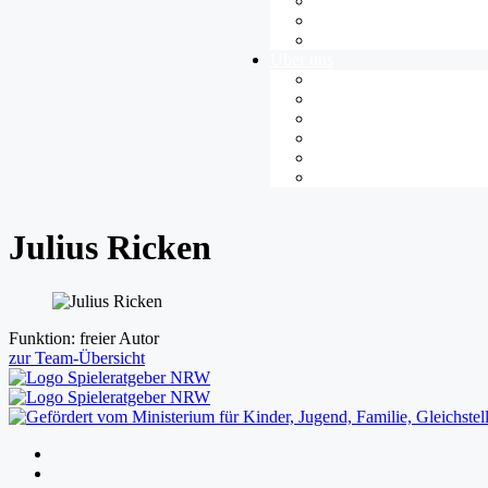
Gamespädagogik
Jugendkultur
News
Über uns
Übersicht
Team
Jugendredaktion
Unsere Projekte
Spieletest-Gruppen
Kontakt
Julius Ricken
Funktion:
freier Autor
zur Team-Übersicht
Folgen
Folgen