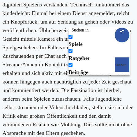
digitalen Spielens verstanden. Technisch funktioniert das
kinderleicht: Einmal bei einem Dienst angemeldet, reicht
ein Knopfdruck, um auf Sendung zu gehen oder Videos zu
veröffentlichen. Üblicherweise blenden die Spielenden ihr
Suchen in
Gesicht mittels Kamera ein und kommentieren ihr
Spiele
Spielgeschehen. Im Falle von Live-Streams können die
Zuschauenden per Chat auch direkt mit den
Ratgeber
Streamer*innen in Kontakt treten, direktes Feedback
Suchen
Beiträge
erhalten und sich aktiv mit einbringen.
Let’s Pla
y-Videos
können hingegen auch nachträglich zu jeder Zeit geschaut
und kommentiert werden. Die Faszination ist hierbei,
anderen beim Spielen zuzuschauen. Falls Jugendliche
selbst streamen oder Videos hochladen, stellen sie sich der
Kritik einer großen Öffentlichkeit und den damit
verbundenen Risiken wie Mobbing. Dies sollte nicht ohne
Absprache mit den Eltern geschehen.