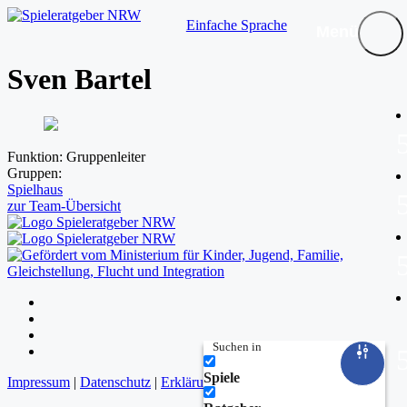
Einfache Sprache
Menü
Sven Bartel
Funktion:
Gruppenleiter
Gruppen:
Spielhaus
zur Team-Übersicht
Folgen
Folgen
Folgen
Suchen in
Folgen
Spiele
Impressum
|
Datenschutz
|
Erklärung zur Barrierefreiheit