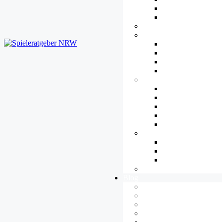
Datenschutz
Urheberrecht
Plattformen
Jugendkultur
Übersicht
eSport
Streaming und Let’
Cosplay
Barrieren
Übersicht
Hören
Verstehen
Sehen
Steuern
Gamespädagogik
Übersicht
Spielend Lernen
Methoden
Tipps
Blog
Alle Artikel
Allgemeines
Diversität
Ethik & Moral