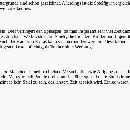
ntergründe sind schön gezeichnet. Allerdings ist die Spielfigur verglei
hwer zu erkennen.
n. Dies verringert den Spielspaß, da man insgesamt sehr viel Zeit dam
bt es durchaus Werbevideos für Spiele, die für ältere Kinder und Jugen
 Auch der Kauf von Extras kann so unterbunden werden. Diese können 
hingegen kostenpflichtig, dafür aber ohne Werbung.
hen. Mal eben schnell noch einen Versuch, die letzte Aufgabe zu schaff
rde. Man sammelt Punkte und kann sich über spektakuläre Stunts freuen
nt es kein Spiel zu sein, das längere Zeit gespielt wird. Einige waren s