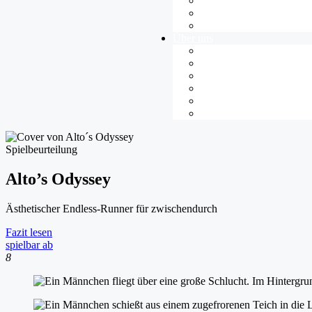
Gamespädagogik
Jugendkultur
News
Über uns
Übersicht
Team
Jugendredaktion
Unsere Projekte
Spieletest-Gruppen
Kontakt
Spielbeurteilung
Alto’s Odyssey
Ästhetischer Endless-Runner für zwischendurch
Fazit lesen
spielbar ab
8