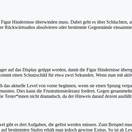
e Figur Hindernisse überwinden muss. Dabei geht es über Schluchten, a
e Rückwärtssaltos absolvieren oder bestimmte Gegenstände einsammeln,
inger auf das Display getippt werden, damit die Figur Hindernisse über
mmt einen Schutzschild für etwa zwei Sekunden. Wenn man mit aktivier
ich das aktuelle Level von vorne beginnen, wenn sie einen Sprung verpa
 mussten. Dies kann die Frustrationstoleranz fordern. Gegen gesamme
 Tester*innen nicht dramatisch, da der Hinweis darauf dezent ausfällt
Level gibt es drei Aufgaben, die gelöst werden müssen. Zum Beispiel m
uf bestimmten Stufen erhält man jedoch gewisse Extras. So ist ab Lev