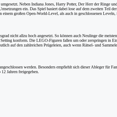
 umgesetzt. Neben Indiana Jones, Harry Potter, Der Herr der Ringe und
setzungen ein. Das Spiel basiert dabei lose auf dem zweiten Teil der
in einem großen Open-World-Level, als auch in geschlossenen Leveln, 
grad nicht allzu hoch angesetzt. So können auch Neulinge die meisten
 Setting konform. Die LEGO-Figuren fallen um oder zerspringen in Ei
 deutlich auf den zahlreichen Prügeleien, auch wenn Rätsel- und Samme
angeschlossen werden. Besonders empfiehlt sich dieser Ableger für Fa
 12 Jahren freigegeben.