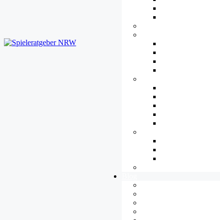
Datenschutz
Urheberrecht
Plattformen
Jugendkultur
Übersicht
eSport
Streaming und Let’
Cosplay
Barrieren
Übersicht
Hören
Verstehen
Sehen
Steuern
Gamespädagogik
Übersicht
Spielend Lernen
Methoden
Tipps
Blog
Alle Artikel
Allgemeines
Diversität
Ethik & Moral