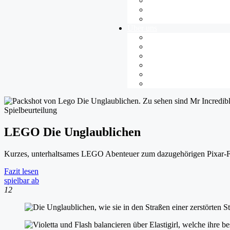
Gamespädagogik
Jugendkultur
News
Über uns
Übersicht
Team
Jugendredaktion
Unsere Projekte
Spieletest-Gruppen
Kontakt
Spielbeurteilung
LEGO Die Unglaublichen
Kurzes, unterhaltsames LEGO Abenteuer zum dazugehörigen Pixar-F
Fazit lesen
spielbar ab
12