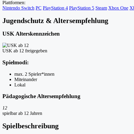
Plattformen:
Nintendo Switch
PC
PlayStation 4
PlayStation 5
Steam
Xbox One
Xb
Jugendschutz & Altersempfehlung
USK Alterskennzeichen
USK ab 12 freigegeben
Spielmodi:
max. 2 Spieler*innen
Miteinander
Lokal
Pädagogische Altersempfehlung
12
spielbar ab 12 Jahren
Spielbeschreibung