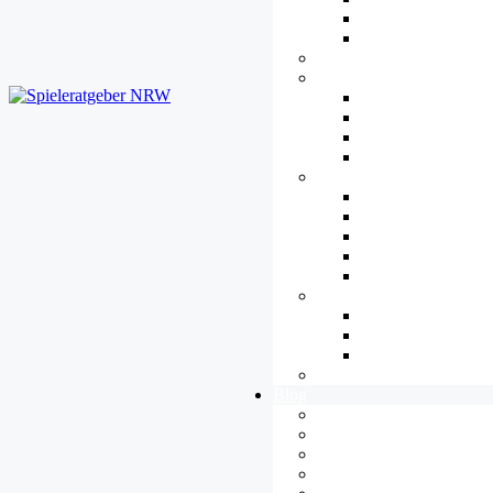
Datenschutz
Urheberrecht
Plattformen
Jugendkultur
Übersicht
eSport
Streaming und Let’
Cosplay
Barrieren
Übersicht
Hören
Verstehen
Sehen
Steuern
Gamespädagogik
Übersicht
Spielend Lernen
Methoden
Tipps
Blog
Alle Artikel
Allgemeines
Diversität
Ethik & Moral