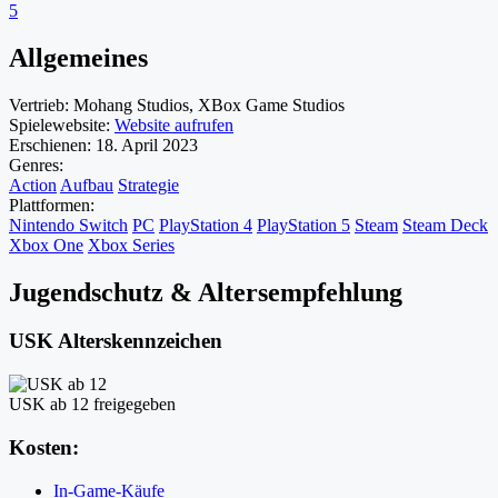
5
Allgemeines
Vertrieb:
Mohang Studios, XBox Game Studios
Spielewebsite:
Website aufrufen
Erschienen:
18. April 2023
Genres:
Action
Aufbau
Strategie
Plattformen:
Nintendo Switch
PC
PlayStation 4
PlayStation 5
Steam
Steam Deck
Xbox One
Xbox Series
Jugendschutz & Altersempfehlung
USK Alterskennzeichen
USK ab 12 freigegeben
Kosten:
In-Game-Käufe