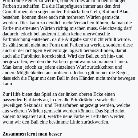
Form ohne Fehler zu werfen, sondern dies auch in den richtigen
Farben zu schaffen. Da die Hauptfiguren immer aus den drei
Grundfarben, den sogenannten Primärfarben Gelb, Rot und Blau,
bestehen, können diese auch mit mehreren Würfen gemischt
werden. Dies kann zu deutlich mehr Versuchen führen, da man die
Farbe mit erneuten Würfen richtig mischen muss. Gleichzeitig darf
dadurch jedoch bei anderen Linien keine unerwünschte
Farbmischung entstehen, da die Aufgabe sonst nicht erfüllt wurde.
Es zählt somit nicht nur Form und Farben zu werfen, sondern diese
auch in der richtigen Reihenfolge logisch herauszufinden, damit
auch alle Farblinien korrekt sind. Wird der Ball zu oft hin- und
hergeworfen, werden die Farben irgendwann zu braunen Linien.
Man kann jedoch zu jedem einzelnen Wurf zurückkehren und
andere Möglichkeiten ausprobieren. Jedoch gilt immer die Regel,
dass sich die Figur mit dem Ball in den Händen nicht mehr bewegen
kann.
Zur Hilfe bietet das Spiel an der linken oberen Ecke einen
passenden Farbkreis an, in der alle Primärfärben sowie die
jeweiligen Sekundär- und Tertiärfarben angezeigt werden, welche
aus weiteren Würfen gemischt werden können. Das Spiel zeigt
zudem transparent auf, welche neue Farbe wir erhalten werden,
wenn wir den Ball eine bestimmte Linie zurückwerfen.
Zusammen lernt man besser