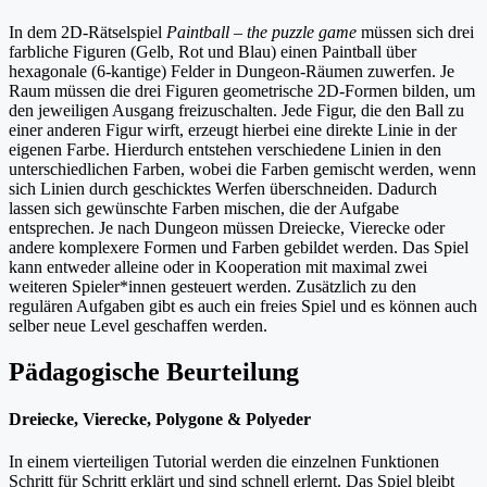
In dem 2D-Rätselspiel
Paintball – the puzzle game
müssen sich drei
farbliche Figuren (Gelb, Rot und Blau) einen Paintball über
hexagonale (6-kantige) Felder in Dungeon-Räumen zuwerfen. Je
Raum müssen die drei Figuren geometrische 2D-Formen bilden, um
den jeweiligen Ausgang freizuschalten. Jede Figur, die den Ball zu
einer anderen Figur wirft, erzeugt hierbei eine direkte Linie in der
eigenen Farbe. Hierdurch entstehen verschiedene Linien in den
unterschiedlichen Farben, wobei die Farben gemischt werden, wenn
sich Linien durch geschicktes Werfen überschneiden. Dadurch
lassen sich gewünschte Farben mischen, die der Aufgabe
entsprechen. Je nach Dungeon müssen Dreiecke, Vierecke oder
andere komplexere Formen und Farben gebildet werden. Das Spiel
kann entweder alleine oder in Kooperation mit maximal zwei
weiteren Spieler*innen gesteuert werden. Zusätzlich zu den
regulären Aufgaben gibt es auch ein freies Spiel und es können auch
selber neue Level geschaffen werden.
Pädagogische Beurteilung
Dreiecke, Vierecke, Polygone & Polyeder
In einem vierteiligen Tutorial werden die einzelnen Funktionen
Schritt für Schritt erklärt und sind schnell erlernt. Das Spiel bleibt