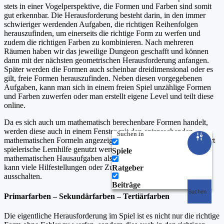
stets in einer Vogelperspektive, die Formen und Farben sind somit
gut erkennbar. Die Herausforderung besteht darin, in den immer
schwieriger werdenden Aufgaben, die richtigen Reihenfolgen
herauszufinden, um einerseits die richtige Form zu werfen und
zudem die richtigen Farben zu kombinieren. Nach mehreren
Räumen haben wir das jeweilige Dungeon geschafft und können
dann mit der nächsten geometrischen Herausforderung anfangen.
Später werden die Formen auch scheinbar dreidimensional oder es
gilt, freie Formen herauszufinden. Neben diesen vorgegebenen
Aufgaben, kann man sich in einem freien Spiel unzählige Formen
und Farben zuwerfen oder man erstellt eigene Level und teilt diese
online.
Da es sich auch um mathematisch berechenbare Formen handelt,
werden diese auch in einem Fenster mit den entsprechenden
Suchen in
mathematischen Formeln angezeigt und können zudem als eine Art
spielerische Lernhilfe genutzt werden, wenn einem die eigenen
Spiele
mathematischen Hausaufgaben als zu eintönig erscheinen. Man
kann viele Hilfestellungen oder Zusatzinformationen aber auch
Ratgeber
ausschalten.
Beiträge
Suchen
Primarfarben – Sekundärfarben – Tertiärfarben
Die eigentliche Herausforderung im Spiel ist es nicht nur die richtige