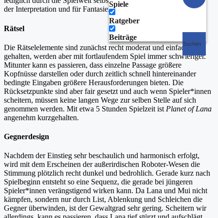
lediglich durch die Spielwelt selbst erzählt und gibt Möglichkeiten
Spiele
der Interpretation und für Fantasie.
Ratgeber
Rätsel
Beiträge
Suchen
Die Rätselelemente sind zunächst recht moderat und einfach
gehalten, werden aber mit fortlaufendem Spiel immer schwieriger.
Mitunter kann es passieren, dass einzelne Passage größere
Kopfnüsse darstellen oder durch zeitlich schnell hintereinander
bedingte Eingaben größere Herausforderungen bieten. Die
Rücksetzpunkte sind aber fair gesetzt und auch wenn Spieler*innen
scheitern, müssen keine langen Wege zur selben Stelle auf sich
genommen werden. Mit etwa 5 Stunden Spielzeit ist
Planet of Lana
angenehm kurzgehalten.
Gegnerdesign
Nachdem der Einstieg sehr beschaulich und harmonisch erfolgt,
wird mit dem Erscheinen der außerirdischen Roboter-Wesen die
Stimmung plötzlich recht dunkel und bedrohlich. Gerade kurz nach
Spielbeginn entsteht so eine Sequenz, die gerade bei jüngeren
Spieler*innen verängstigend wirken kann. Da Lana und Mui nicht
kämpfen, sondern nur durch List, Ablenkung und Schleichen die
Gegner überwinden, ist der Gewaltgrad sehr gering. Scheitern wir
allerdings, kann es passieren, dass Lana tief stürzt und aufschlägt