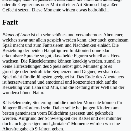
oder die Gegner uns oder Mui mit einer Art Stromschlag außer
Gefecht setzen. Diese Momente wirken etwas bedrohlich.
Fazit
Planet of Lana
ist ein sehr schönes und verzauberndes Abenteuer,
welches zwar nur allein gespielt werden kann, aber auch gemeinsam
Spaß macht und zum Fantasieren und Nachdenken einlädt. Die
Beziehung der beiden Hauptfiguren funktioniert ohne klar
erkennbare Sprache so gut, dass beide Figuren schnell ans Herz
wachsen. Die Rätselelemente können knackig werden, zumal es
keine Hilfestellungen des Spiels selbst gibt. Mitunter gibt es
gruselige oder bedrohliche Sequenzen und Gegner, weshalb das
Spiel nicht für die Jüngsten geeignet ist. Das Ende des Abenteuers
ist herzerwärmend und emotional und konzentriert sich auf die
Beziehung von Lana und Mui, und die Rettung ihrer Welt und der
wunderschönen Natur.
Rätselelemente, Steuerung und die dunklen Momente können für
Jüngere überfordernd sein. Daher sollte bei jungen Kindern am
besten gemeinsam vorm Bildschirm gesessen und geknobelt
werden. Aufgrund der Schwierigkeit der Rätsel und der mitunter
doch auch gruseligen und „brutalen“ Momente würden wir eine
Altersfreigabe ab 9 Jahren geben.