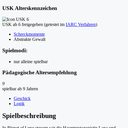
USK Alterskennzeichen
USK ab 6 freigegeben (getestet im
IARC Verfahren
)
Schreckmomente
Abstrakte Gewalt
Spielmodi:
nur alleine spielbar
Pädagogische Altersempfehlung
9
spielbar ab 9 Jahren
Geschick
Logik
Spielbeschreibung
In
Planet of Lana
steuern wir die Hauptprotagonistin Lana und