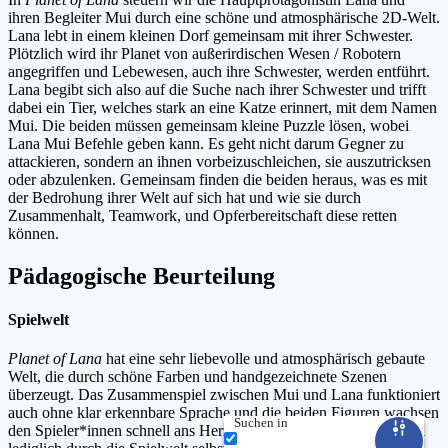
ihren Begleiter Mui durch eine schöne und atmosphärische 2D-Welt.
Lana lebt in einem kleinen Dorf gemeinsam mit ihrer Schwester.
Plötzlich wird ihr Planet von außerirdischen Wesen / Robotern
angegriffen und Lebewesen, auch ihre Schwester, werden entführt.
Lana begibt sich also auf die Suche nach ihrer Schwester und trifft
dabei ein Tier, welches stark an eine Katze erinnert, mit dem Namen
Mui. Die beiden müssen gemeinsam kleine Puzzle lösen, wobei
Lana Mui Befehle geben kann. Es geht nicht darum Gegner zu
attackieren, sondern an ihnen vorbeizuschleichen, sie auszutricksen
oder abzulenken. Gemeinsam finden die beiden heraus, was es mit
der Bedrohung ihrer Welt auf sich hat und wie sie durch
Zusammenhalt, Teamwork, und Opferbereitschaft diese retten
können.
Pädagogische Beurteilung
Spielwelt
Planet of Lana
hat eine sehr liebevolle und atmosphärisch gebaute
Welt, die durch schöne Farben und handgezeichnete Szenen
überzeugt. Das Zusammenspiel zwischen Mui und Lana funktioniert
auch ohne klar erkennbare Sprache und die beiden Figuren wachsen
Suchen in
den Spieler*innen schnell ans Herz. Die Geschichte der Welt wird