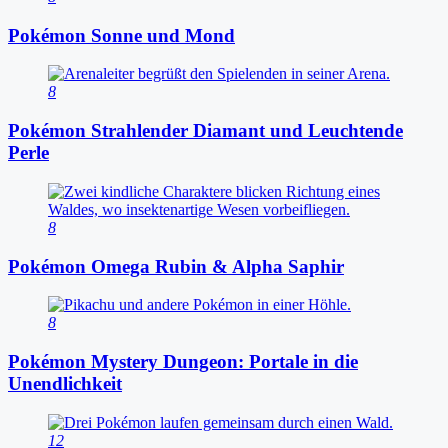
Pokémon Sonne und Mond
8
Pokémon Strahlender Diamant und Leuchtende
Perle
8
Pokémon Omega Rubin & Alpha Saphir
8
Pokémon Mystery Dungeon: Portale in die
Unendlichkeit
12