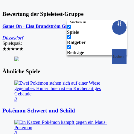
Bewertung der Spieletest-Gruppe
Suchen in
Game On - Elsa Brandström Grundschule
Spiele
Düsseldorf
Ratgeber
Spielspaß:
★★★★★
Beiträge
Suchen
Ähnliche Spiele
8
Pokémon Schwert und Schild
8