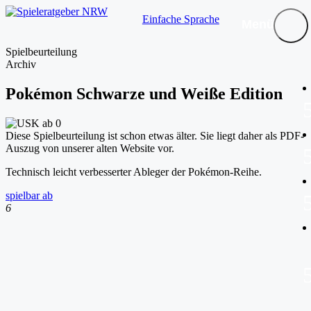
Einfache Sprache
Menü
Spielbeurteilung
Archiv
Pokémon Schwarze und Weiße Edition
Diese Spielbeurteilung ist schon etwas älter. Sie liegt daher als PDF-
Auszug von unserer alten Website vor.
Technisch leicht verbesserter Ableger der Pokémon-Reihe.
spielbar ab
6