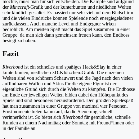
möchte, muss man für sich entscheiden. Die Kämpfe sind aufgrund
der
Minecraft
-Grafik und der kunterbunten und niedlichen Welten
sehr kindlich gestaltet. Es passiert nur sehr viel auf dem Bildschirm
und die vielen Eindrücke können Spielende noch energiegeladener
zurücklassen. Auch manche Level und Endgegner wirken
bedrohlich. Am meisten Spaß macht das Spiel zusammen in einer
Gruppe, da man sich dann gemeinsam freuen kann, den Endboss
besiegt zu haben.
Fazit
Riverbond
ist ein schnelles und spaßiges Hack&Slay in einer
kunterbunten, niedlichen 3D-Klötzchen-Grafik. Die einzelnen
Welten sind von schönem Schauwert und die Jagd nach den vielen
auffindbaren Waffen und Skins für die eigene Figur ist der
eigentliche Grund sich durch die Welten zu kämpfen. Die Endbosse
am Ende der jeweiligen Welten bilden dabei den Höhepunkt des
Spiels und sind besonders herausfordernd. Den größten Spielespaß
hat man zusammen in einer Gruppe von maximal vier Personen.
Frustmomente treten kaum auf, da die Steuerung schnell
verinnerlicht ist. So bietet sich
Riverbond
für gemütliche, schnelle
Runden an einem Nachmittag oder Sonntag mit Freund*innen oder
in der Familie an.