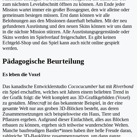
zum nächsten Levelabschnitt öffnen zu können. Am Ende jeder
Mission wartet immer ein großer Bossgegner, den wir alleine oder
gemeinsam besiegen müssen. Erst dann können wir alle
Belohnungen aus den Missionen dauerhaft behalten. Mit der neu
gefundenen Ausrüstung und den neuen Skins können wir uns dann
in die nächste Mission stürzen. Alle Ausrüstungsgegenstände oder
Skins werden im Spielverlauf freigeschaltet. Es gibt keinen
Echtgeld-Shop und das Spiel kann auch nicht online gespielt
werden.
Pädagogische Beurteilung
Es leben die Voxel
Das kanadische Entwicklerstudio
Cococucumber
hat mit
Riverbond
ein Spiel erschaffen, welches seit Jahren einem beliebten Trend in
der Grafik folgt: die Welt komplett aus 3D-Grafikgebilden (Voxel)
zu gestalten.
Minecraft
ist das bekannteste Beispiel, in der eine
gesamte Welt nur aus groben 3D-Blöcken besteht, aus deren
Zusammensetzungen sich beispielsweise ein Haus, Tiere und
Pflanzen ergeben. Aufgrund dieser Einfachheit, alles aus Blöcken
erbauen zu können, ergeben sich teilweise wunderschöne Welten.
Manche baufreudigen Bastler*innen haben ihre helle Freude daran,
zahlreiche 3D-Bauklötze zusammenzusetzen, um dann ganze