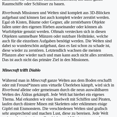
Raumschiffe oder Schlösser zu bauen.
Riverbond
s Missionen und Welten sind komplett aus 3D-Blöcken
aufgebaut und können fast auch komplett wieder zerstört werden.
Egal ob Kisten, Bäume oder Gegner, alle zerstörbaren Objekte
fallen unter den eigenen Hieben auseinander oder können als
Wurfobjekte genutzt werden. Oftmals verstecken sich in diesen
Objekten sammelbare Münzen oder nutzbare Heiltränke, welche
auch für die einzelnen Aufgaben benötigt werden. Die Welten sind
dabei so wunderschön aufgebaut, dass es fast schon zu schade ist,
diese wieder zu zerstören. Letztendlich wachsen die meisten
Pflanzen aber wieder nach und man kann auch nicht alles zerstören.
Das ist auch nicht das primäre Ziel in den Missionen.
Minecraft
trifft
Diablo
Während man in
Minecraft
ganze Welten aus dem Boden erschafft
oder mit Freund*innen ums virtuelle Überleben kämpft, wird sich in
Riverbond
alleine oder gemeinsam durch die neun auswählbaren
Welten des Äldras gekämpft. Jede Welt hat hierbei ein eigenes
Thema. Mal erkunden wir eine Inselwelt mit Schiffen und Piraten,
laufen durch düstere Minen mit Skeletten oder erklimmen eisige
Gipfel mit Eismonstern. Die verschiedenen Welten sind grafisch
sehr ansprechend und machen Lust, diese zu bereisen. Jede Welt