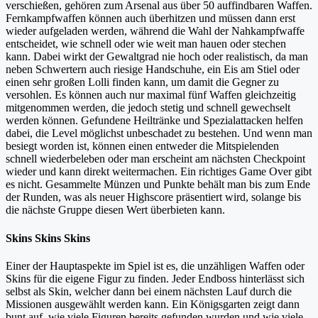
verschießen, gehören zum Arsenal aus über 50 auffindbaren Waffen.
Fernkampfwaffen können auch überhitzen und müssen dann erst
wieder aufgeladen werden, während die Wahl der Nahkampfwaffe
entscheidet, wie schnell oder wie weit man hauen oder stechen
kann. Dabei wirkt der Gewaltgrad nie hoch oder realistisch, da man
neben Schwertern auch riesige Handschuhe, ein Eis am Stiel oder
einen sehr großen Lolli finden kann, um damit die Gegner zu
versohlen. Es können auch nur maximal fünf Waffen gleichzeitig
mitgenommen werden, die jedoch stetig und schnell gewechselt
werden können. Gefundene Heiltränke und Spezialattacken helfen
dabei, die Level möglichst unbeschadet zu bestehen. Und wenn man
besiegt worden ist, können einen entweder die Mitspielenden
schnell wiederbeleben oder man erscheint am nächsten Checkpoint
wieder und kann direkt weitermachen. Ein richtiges Game Over gibt
es nicht. Gesammelte Münzen und Punkte behält man bis zum Ende
der Runden, was als neuer Highscore präsentiert wird, solange bis
die nächste Gruppe diesen Wert überbieten kann.
Skins Skins Skins
Einer der Hauptaspekte im Spiel ist es, die unzähligen Waffen oder
Skins für die eigene Figur zu finden. Jeder Endboss hinterlässt sich
selbst als Skin, welcher dann bei einem nächsten Lauf durch die
Missionen ausgewählt werden kann. Ein Königsgarten zeigt dann
bunt auf, wie viele Figuren bereits gefunden wurden und wie viele