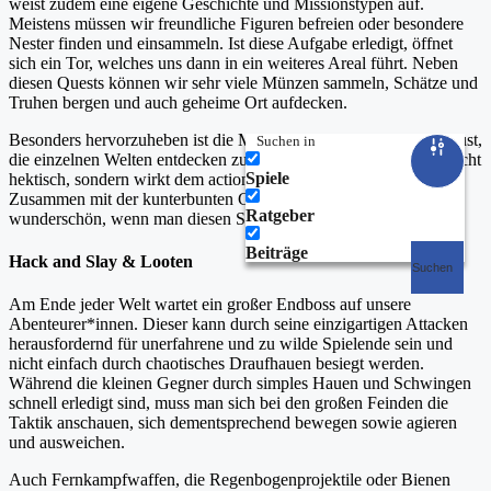
weist zudem eine eigene Geschichte und Missionstypen auf.
Meistens müssen wir freundliche Figuren befreien oder besondere
Nester finden und einsammeln. Ist diese Aufgabe erledigt, öffnet
sich ein Tor, welches uns dann in ein weiteres Areal führt. Neben
diesen Quests können wir sehr viele Münzen sammeln, Schätze und
Truhen bergen und auch geheime Ort aufdecken.
Besonders hervorzuheben ist die Musik. Schon der Start macht Lust,
Suchen in
die einzelnen Welten entdecken zu wollen. Dabei ist die Musik nicht
Spiele
hektisch, sondern wirkt dem actionreichen Gameplay entgegen.
Zusammen mit der kunterbunten Grafik wirkt
Riverbond
Ratgeber
wunderschön, wenn man diesen Stil mag.
Beiträge
Hack and Slay & Looten
Suchen
Am Ende jeder Welt wartet ein großer Endboss auf unsere
Abenteurer*innen. Dieser kann durch seine einzigartigen Attacken
herausfordernd für unerfahrene und zu wilde Spielende sein und
nicht einfach durch chaotisches Draufhauen besiegt werden.
Während die kleinen Gegner durch simples Hauen und Schwingen
schnell erledigt sind, muss man sich bei den großen Feinden die
Taktik anschauen, sich dementsprechend bewegen sowie agieren
und ausweichen.
Auch Fernkampfwaffen, die Regenbogenprojektile oder Bienen