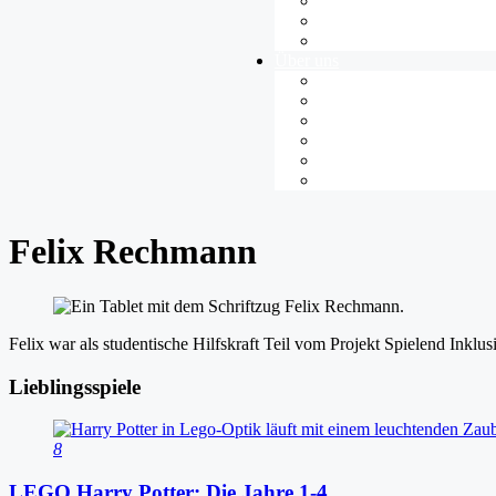
Gamespädagogik
Jugendkultur
News
Über uns
Übersicht
Team
Jugendredaktion
Unsere Projekte
Spieletest-Gruppen
Kontakt
Felix Rechmann
Felix war als studentische Hilfskraft Teil vom Projekt Spielend Inklusi
Lieblingsspiele
8
LEGO Harry Potter: Die Jahre 1-4