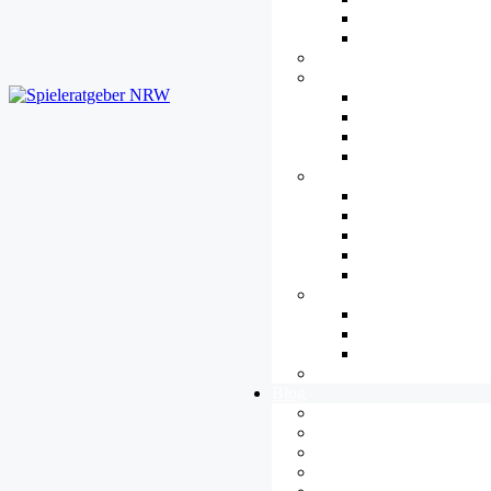
Datenschutz
Urheberrecht
Plattformen
Jugendkultur
Übersicht
eSport
Streaming und Let’
Cosplay
Barrieren
Übersicht
Hören
Verstehen
Sehen
Steuern
Gamespädagogik
Übersicht
Spielend Lernen
Methoden
Tipps
Blog
Alle Artikel
Allgemeines
Diversität
Ethik & Moral