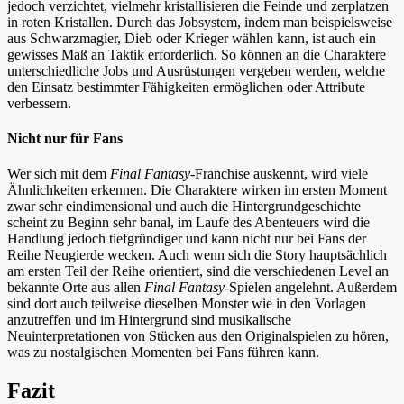
jedoch verzichtet, vielmehr kristallisieren die Feinde und zerplatzen
in roten Kristallen. Durch das Jobsystem, indem man beispielsweise
aus Schwarzmagier, Dieb oder Krieger wählen kann, ist auch ein
gewisses Maß an Taktik erforderlich. So können an die Charaktere
unterschiedliche Jobs und Ausrüstungen vergeben werden, welche
den Einsatz bestimmter Fähigkeiten ermöglichen oder Attribute
verbessern.
Nicht nur für Fans
Wer sich mit dem
Final Fantasy
-Franchise auskennt, wird viele
Ähnlichkeiten erkennen. Die Charaktere wirken im ersten Moment
zwar sehr eindimensional und auch die Hintergrundgeschichte
scheint zu Beginn sehr banal, im Laufe des Abenteuers wird die
Handlung jedoch tiefgründiger und kann nicht nur bei Fans der
Reihe Neugierde wecken. Auch wenn sich die Story hauptsächlich
am ersten Teil der Reihe orientiert, sind die verschiedenen Level an
bekannte Orte aus allen
Final Fantasy
-Spielen angelehnt. Außerdem
sind dort auch teilweise dieselben Monster wie in den Vorlagen
anzutreffen und im Hintergrund sind musikalische
Neuinterpretationen von Stücken aus den Originalspielen zu hören,
was zu nostalgischen Momenten bei Fans führen kann.
Fazit