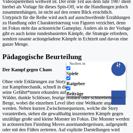
Videospielreihen weltweit ist. Der erste Teil aus dem Jahr 1987 dient
hierbei als Vorlage für dieses Spin-Off, wie die Handlungen jedoch
zusammenhängen, ist nicht auf den ersten Blick ersichtlich.
Untypisch für die Reihe wird auch auf ausschweifende Erzählungen
zu Handlung oder Charakterisierung von Figuren verzichtet, denn
im Fokus steht das actionreiche Gameplay. Anders als in der Vorlage
gibt es auch keine rundenbasierten Kämpfe, die Strategie erfordern,
sondern rasante actiongeladene Kämpfe in Echtzeit und davon eine
ganze Menge.
Pädagogische Beurteilung
Suchen in
Der Kampf gegen Chaos
Spiele
Ohne viele Erklärungen zur Story wird man, nach einem Tutorial
Ratgeber
zur Kampfmechanik, schnell in die Handlung geworfen. Jack und
seine Gefährt*innen erkunden auf der Suche nach Chaos finstere
Beiträge
Wälder, dunkle Schlösser, feurige Höhlen oder schneebedeckte
Suchen
Berge, wobei die einzelnen Level über eine Weltkarte angewählt
werden. Neben kurzen Zwischensequenzen, welche die Story
vorantreiben, stehen die gewalthaltig inszenierten Kämpfe gegen
unzählige große und kleine Monster im Fokus. Die Monster werden
in actionreichen Finishing Moves auseinandergerissen, aufgespießt
oder mit den Füßen zertreten. Auf explizite Darstellungen wird