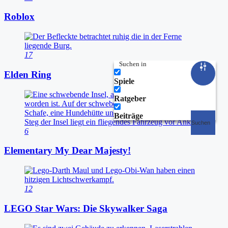
Roblox
17
Suchen in
Elden Ring
Spiele
Ratgeber
Beiträge
Suchen
6
Elementary My Dear Majesty!
12
LEGO Star Wars: Die Skywalker Saga