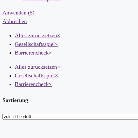
Anwenden
(
5
)
Abbrechen
Alles zurücksetzen
×
Gesellschaftsspiel
×
Barrierencheck
×
Alles zurücksetzen
×
Gesellschaftsspiel
×
Barrierencheck
×
Sortierung