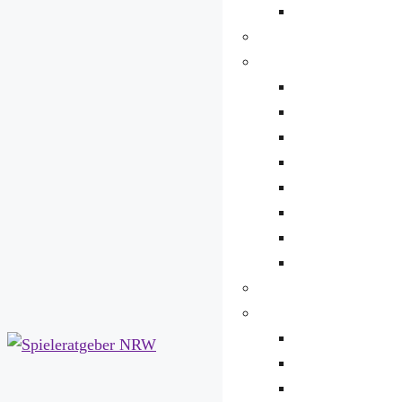
Indizierung
Chancen
Risiken
Übersicht
Inhaltsrisiken
Sucht und Abhän
Chats und Konta
Kosten und Wer
Dark Patterns
Datenschutz
Urheberrecht
Plattformen
Jugendkultur
Übersicht
eSport
Streaming und L