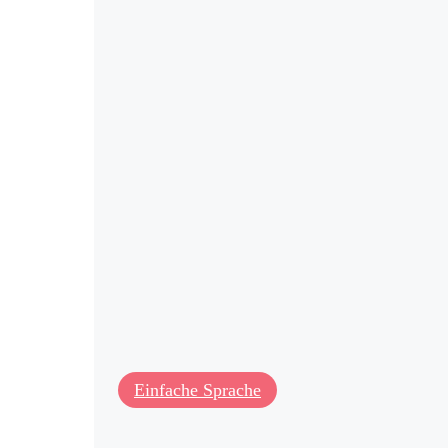
gigkeit
kte
bung
Einfache Sprache
et’s Play