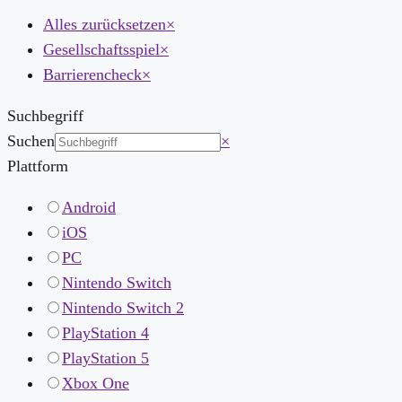
Alles zurücksetzen
×
Gesellschaftsspiel
×
Barrierencheck
×
Suchbegriff
Suchen
×
Plattform
Android
iOS
PC
Nintendo Switch
Nintendo Switch 2
PlayStation 4
PlayStation 5
Xbox One