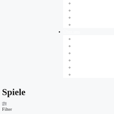
Ethik & Moral
Gamespädagogik
Jugendkultur
News
Über uns
Übersicht
Team
Jugendredaktion
Unsere Projekte
Spieletest-Gruppen
Kontakt
Spiele
Filter