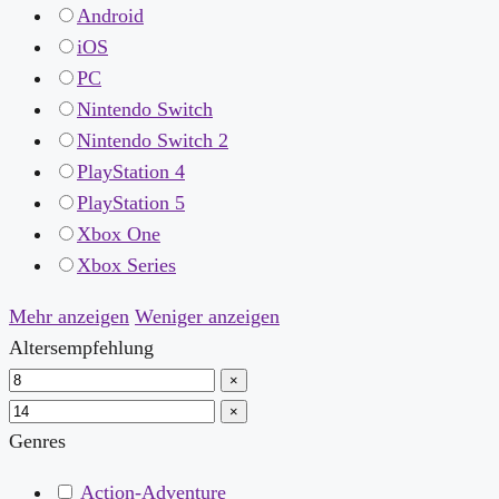
Android
iOS
PC
Nintendo Switch
Nintendo Switch 2
PlayStation 4
PlayStation 5
Xbox One
Xbox Series
Mehr anzeigen
Weniger anzeigen
Altersempfehlung
×
×
Genres
Action-Adventure