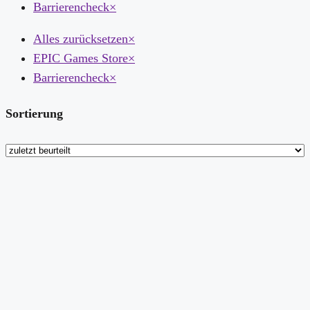
Barrierencheck
×
Alles zurücksetzen
×
EPIC Games Store
×
Barrierencheck
×
Sortierung