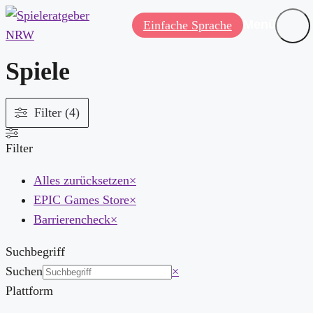
Menü
Einfache Sprache
Spiele
Filter (4)
Filter
Alles zurücksetzen
×
EPIC Games Store
×
Barrierencheck
×
Suchbegriff
Suchen
×
Plattform