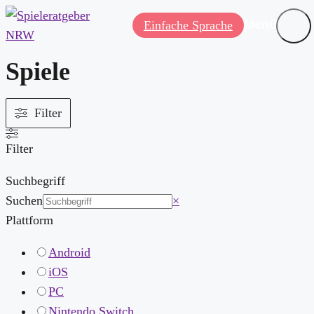
Menü
Einfache Sprache
Spiele
Filter
Filter
Suchbegriff
Suchen
×
Plattform
Android
iOS
PC
Nintendo Switch