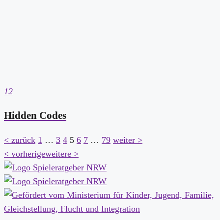
12
Hidden Codes
< zurück
1
…
3
4
5
6
7
…
79
weiter >
< vorherige
weitere >