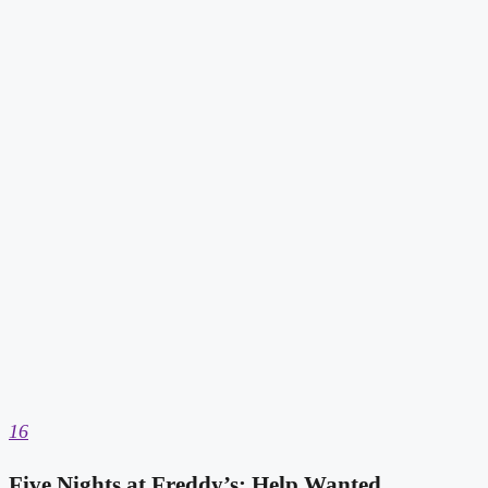
16
Five Nights at Freddy’s: Help Wanted