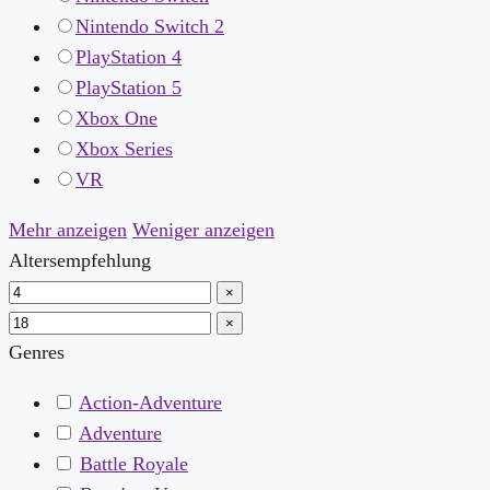
Nintendo Switch 2
PlayStation 4
PlayStation 5
Xbox One
Xbox Series
VR
Mehr anzeigen
Weniger anzeigen
Altersempfehlung
×
×
Genres
Action-Adventure
Adventure
Battle Royale