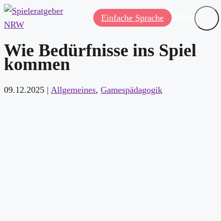
Menü
Einfache Sprache
Wie Bedürfnisse ins Spiel
kommen
09.12.2025
|
Allgemeines
,
Gamespädagogik