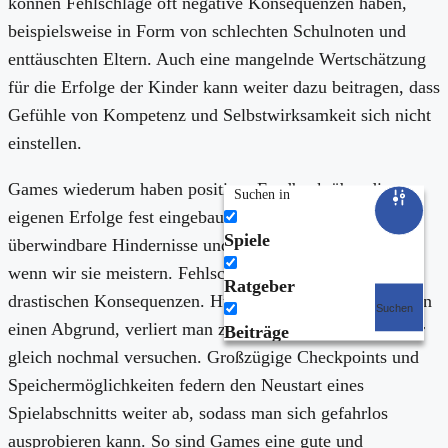
können Fehlschläge oft negative Konsequenzen haben,
beispielsweise in Form von schlechten Schulnoten und
enttäuschten Eltern. Auch eine mangelnde Wertschätzung
für die Erfolge der Kinder kann weiter dazu beitragen, dass
Gefühle von Kompetenz und Selbstwirksamkeit sich nicht
einstellen.
Games wiederum haben positives Feedback über die
Suchen in
eigenen Erfolge fest eingebaut. Sie präsentieren uns
Spiele
überwindbare Hindernisse und winken mit Belohnungen,
wenn wir sie meistern. Fehlschläge haben dabei keine
Ratgeber
drastischen Konsequenzen. Hüpft man mit Super Mario in
Suchen
einen Abgrund, verliert man zwar ein Leben, darf es aber
Beiträge
gleich nochmal versuchen. Großzügige Checkpoints und
Speichermöglichkeiten federn den Neustart eines
Spielabschnitts weiter ab, sodass man sich gefahrlos
ausprobieren kann. So sind Games eine gute und